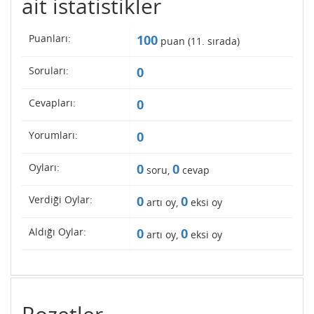
ait istatistikler
Puanları:
100
puan (
11
. sırada)
Soruları:
0
Cevapları:
0
Yorumları:
0
Oyları:
0
0
soru,
cevap
Verdiği Oylar:
0
0
artı oy,
eksi oy
Aldığı Oylar:
0
0
artı oy,
eksi oy