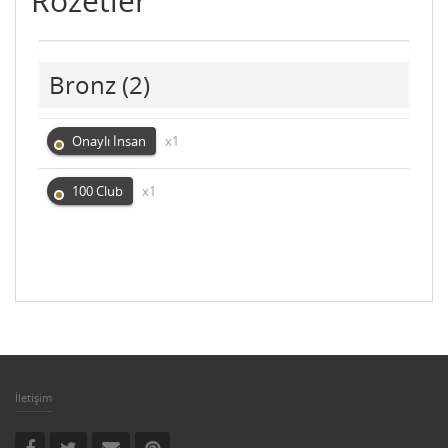
Rozetler
Bronz
(2)
Onaylı İnsan
x1
100 Club
x1
İletişim