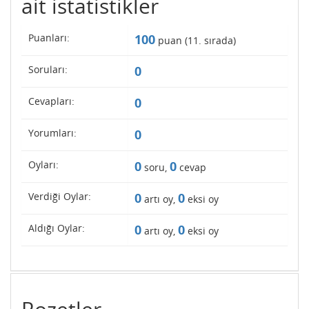
ait istatistikler
Puanları:
100
puan (
11
. sırada)
Soruları:
0
Cevapları:
0
Yorumları:
0
Oyları:
0
0
soru,
cevap
Verdiği Oylar:
0
0
artı oy,
eksi oy
Aldığı Oylar:
0
0
artı oy,
eksi oy