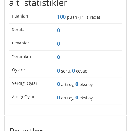
ait istatistikler
Puanları:
100
puan (
11
. sırada)
Soruları:
0
Cevapları:
0
Yorumları:
0
Oyları:
0
0
soru,
cevap
Verdiği Oylar:
0
0
artı oy,
eksi oy
Aldığı Oylar:
0
0
artı oy,
eksi oy