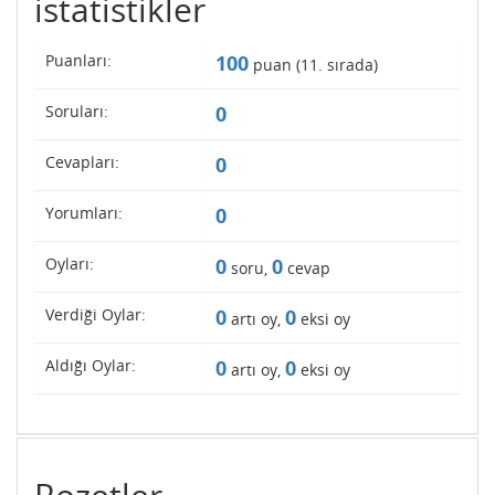
istatistikler
Puanları:
100
puan (
11
. sırada)
Soruları:
0
Cevapları:
0
Yorumları:
0
Oyları:
0
0
soru,
cevap
Verdiği Oylar:
0
0
artı oy,
eksi oy
Aldığı Oylar:
0
0
artı oy,
eksi oy